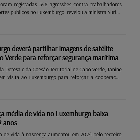
oram registadas 548 agressões contra trabalhadores
rtes públicos no Luxemburgo, revelou a ministra Yuriko
CFL lidera com 284 casos, seguida da AVL com 171,
os restantes operadores apresentam números mais
 dados mostram que os insultos são o tipo de agressão
m, seguido de ameaças e alguns casos de violência
go deverá partilhar imagens de satélite
aioria dos incidentes ocorre ao final do dia e à noite.
 Verde para reforçar segurança marítima
o tenham sido registadas hospitalizações, vários
ores necessitaram de acompanhamento médico ou
da Defesa e da Coesão Territorial de Cabo Verde, Janine
. Para melhorar a segurança,......
á em visita ao Luxemburgo para reforçar a cooperação
a área da defesa e da segurança marítima, incluindo a
 imagens de satélite e o financiamento de projetos de
 Janine Lélis foi recebida este domingo pela ministra da
Luxemburgo, Yuriko Backes, num encontro que serviu
a média de vida no Luxemburgo baixa
çar a cooperação entre os dois países, e hoje tem
2 anos
uma visita à empresa luxemburguesa Sociedade
 Satélites (SES), em Betzdorf. Em......
a de vida à nascença aumentou em 2024 pelo terceiro