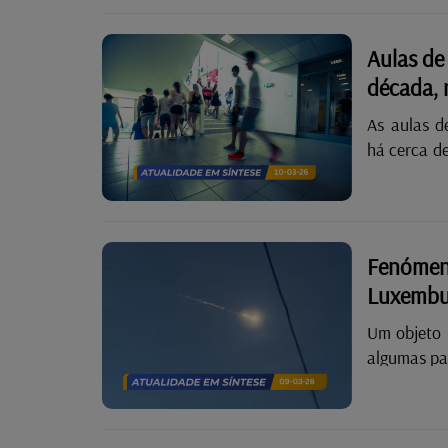
escritores
no certame,
Aulas de
Esta ediç
década, 
chefe de Es
marcada pa
As aulas d
Box. Além do
há cerca de
Fernandes 
nas escolas
em petitions.lu. Em declarações à Rádi
justifico
Fenómen
fundada no
Luxembu
aulas de religião 
ANTÓNIO....
Um objeto 
algumas pa
antes das
relataram
internaut