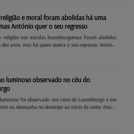
 e associações da lusofonia voltam a marcar presença
 que decorre nos dias 21 e 22 de março, em Kirchberg.
 religião e moral foram abolidas há uma
ão marcará a estreia do Grão-Duque Guillaume como
mas António quer o seu regresso
tado. A abertura oficial do Festival das Migrações está
ra as 14h30 de sábado, 21 de março, na LuxExpo the
e religião nas escolas luxemburguesas foram abolidas
......
 dez anos, mas há quem queira o seu regresso. António
defende que as aulas de religião deviam ser uma opção
 e faz essa proposta numa petição pública, disponível
o Latina, o português
u a sua reivindicação com o facto de a Europa ser
o luminoso observado no céu do
s valores católicos, razão pela qual entende que as
rgo
devem ser uma opção. Rádio Latina Luxemburgo ·
..
luminoso foi observado nos céus do Luxemburgo e em
rtes na Alemanha no domingo ao início da noite. Pouco
 19h, numerosos testemunhos nas redes sociais
 a presença deste objeto luminoso no céu. Os
as descreveram-no como um objeto extremamente