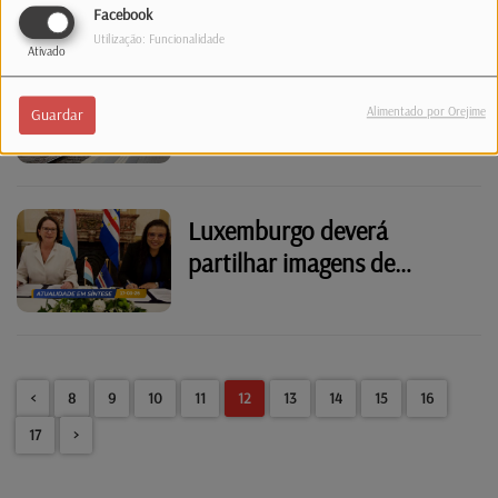
Facebook
Portugal
Utilização: Funcionalidade
Ativado
Mais de 500 agressões a
trabalhadores de
Alimentado por Orejime
Guardar
transportes públicos
Luxemburgo deverá
partilhar imagens de
satélite com Cabo Verde
para reforçar segurança
marítima
<
8
9
10
11
12
13
14
15
16
17
>