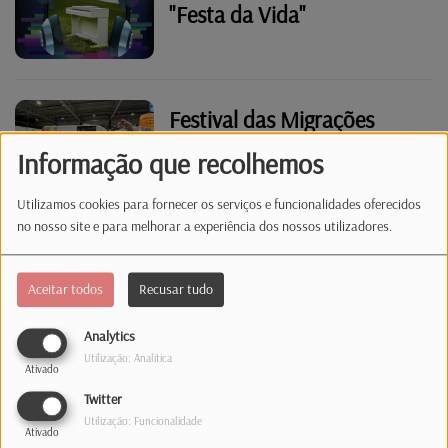
"Festa da Vida"
Festival das Migrações
reúne mais de 30 mil
Informação que recolhemos
pessoas na LuxExpo
Utilizamos cookies para fornecer os serviços e funcionalidades oferecidos
no nosso site e para melhorar a experiência dos nossos utilizadores.
Luxemburgo atribuiu sete
milhões de euros a
Aceitar todos
Recusar tudo
estudantes universitários
portugueses
Analytics
Utilização: Analítica
Ativado
Seguro escolhe
Twitter
Luxemburgo para as
Utilização: Funcionalidade
Ativado
comemorações do Dia de