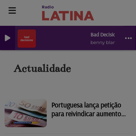
Bad Decisions
benny blanco, BTS &
Actualidade
Portuguesa lança petição
para reivindicar aumento
dos "outros salários"