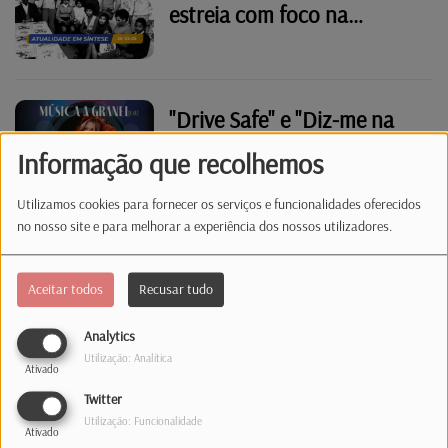
estreia com foco na
comunidade cabo-verdiana
"Drive Safe" e "Diz-me na
cara"
Informação que recolhemos
Utilizamos cookies para fornecer os serviços e funcionalidades oferecidos
no nosso site e para melhorar a experiência dos nossos utilizadores.
"Die for me" com "Notas e
traumas"
Aceitar todos
Recusar tudo
Analytics
Utilização: Analítica
Ativado
"Bells" e "Multa"
Twitter
Utilização: Funcionalidade
Ativado