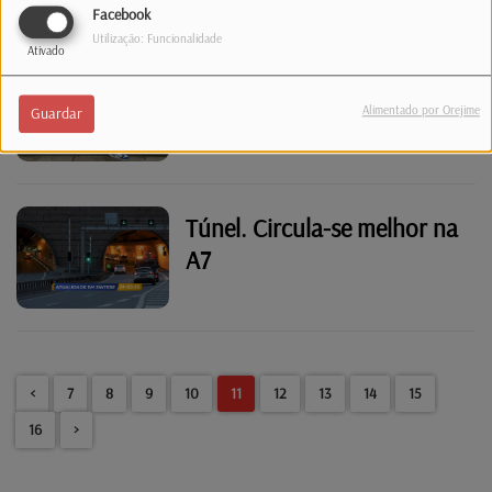
Facebook
Utilização: Funcionalidade
Ativado
O caso de bullying na
escola que levou uma
Alimentado por Orejime
Guardar
família portuguesa a deixar
o Luxemburgo
Túnel. Circula-se melhor na
A7
<
7
8
9
10
11
12
13
14
15
16
>