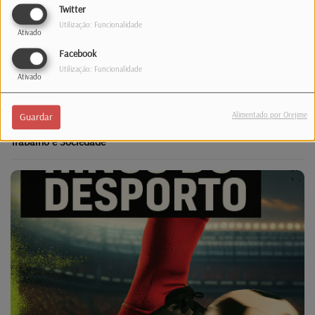
Twitter
Utilização: Funcionalidade
Ativado
Facebook
Utilização: Funcionalidade
Ativado
Alimentado por Orejime
Guardar
Trabalho e Sociedade