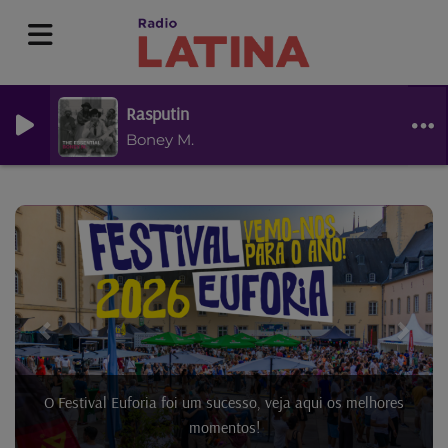
Rasputin
Boney M.
Previous
Next
A TMUC pela Radio Latina!