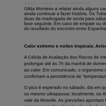
Rádio Latina Luxemburgo
·
CV MUNDIAL GILDA MONTEIRO
Gilda Monteiro a relatar ainda alguns 
ainda continuar a fazer história. Os Tu
duas da madrugada de sexta para sábad
fase seguinte. Em caso de empate ou de
do resultado do encontro entre Espanha
Calor extremo e noites tropicais. Av
A Célula de Avaliação dos Riscos de In
prolongar até às 7h da manhã de doming
ao calor. Em comunicado, o organismo 
confirmam a persistência de “temperatu
O pico é esperado no sábado, dia em q
ou mesmo ultrapassar, localmente, os 4
vale da Moselle. As previsões apontam