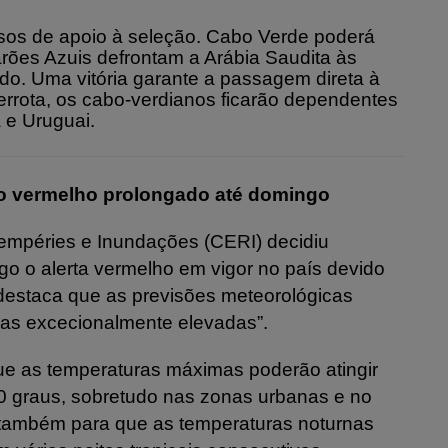
casos de apoio à seleção. Cabo Verde poderá
barões Azuis defrontam a Arábia Saudita às
o. Uma vitória garante a passagem direta à
rrota, os cabo-verdianos ficarão dependentes
 e Uruguai.
iso vermelho prolongado até domingo
tempéries e Inundações (CERI) decidiu
o o alerta vermelho em vigor no país devido
destaca que as previsões meteorológicas
ras excecionalmente elevadas”.
ue as temperaturas máximas poderão atingir
0 graus, sobretudo nas zonas urbanas e no
 também para que as temperaturas noturnas