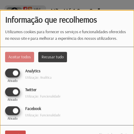
Não Há 1 Sem 2 - "com
Informação que recolhemos
referências a aviões."
Utilizamos cookies para fornecer os serviços e funcionalidades oferecidos
no nosso site e para melhorar a experiência dos nossos utilizadores.
Não Há 1 Sem 2 - "Com
nomes femininos no título"
Aceitar todos
Recusar tudo
Analytics
Utilização: Analítica
Não Há 1 Sem 2 - "Com
Ativado
referências a carros"
Twitter
Utilização: Funcionalidade
Ativado
Facebook
Não Há 1 Sem 2 - "dois
Utilização: Funcionalidade
Ativado
temas de bandas que têm