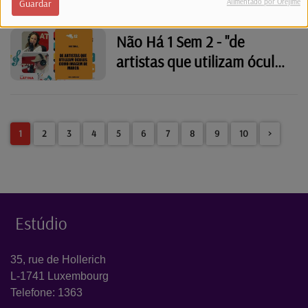
números no nome"
Alimentado por Orejime
Guardar
Não Há 1 Sem 2 - "de
artistas que utilizam óculos
como imagem de marca."
1
2
3
4
5
6
7
8
9
10
>
Estúdio
35, rue de Hollerich
L-1741 Luxembourg
Telefone: 1363