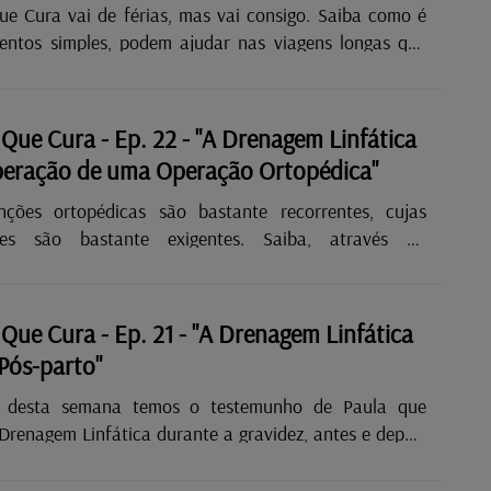
e Cura vai de férias, mas vai consigo. Saiba como é
ntos simples, podem ajudar nas viagens longas que
r provocar edemas e acumulação de liquidos. Não
as as quintas-feiras, pelas 9h40, "O Toque Que Cura",
la de Lacerda, na sua Brigada da Manhã. #RádioLatina
Que Cura - Ep. 22 - "A Drenagem Linfática
daManhã #Linfologia #TecnicaDrenagemManual
peração de uma Operação Ortopédica"
Manual #Luxemburgo #DrVodder...
nções ortopédicas são bastante recorrentes, cujas
são bastante exigentes. Saiba, através do
 de Graça António e das explicações de Gabriela de
omo a Drenagem Linfática (Dr. Vodder) pode ajudar
eração célere. Não perca, todas as quintas-feiras,
Que Cura - Ep. 21 - "A Drenagem Linfática
, "O Toque Que Cura", por Gabriela de Lacerda, na sua
 Pós-parto"
a Manhã. #RádioLatina #BrigadadaManhã #Linfologia
DrenagemManual #DrenagemManual #Luxemburgo
 desta semana temos o testemunho de Paula que
..
Drenagem Linfática durante a gravidez, antes e depois
 mesmo no caso de cesariana e que nos fala dos
. Reveja na íntegra o testemunho e a explicação e