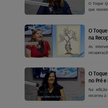
O Toque Qu
que movime
acabam po
perca, tod
por Gabrie
O Toque 
#Brigada
na Recu
#Drenagem
As interve
recuperações 
testemunho
Lacerda, c
numa recup
O Toque 
pelas 9h40
no Pré e
Brigada d
#Tecnica
Na edição
#DrVodder.
recorreu à 
do parto,
resultados