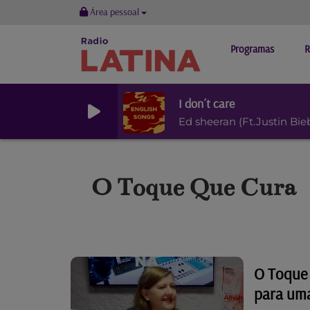
Área pessoal
Programas
R
I don´t care
Ed sheeran (Ft.Justin Bie
O Toque Que Cura
O Toque 
para uma