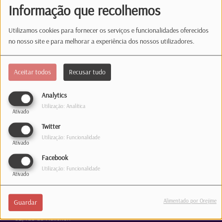
Informação que recolhemos
(É obrigatório indicar a palavra-passe.)
Utilizamos cookies para fornecer os serviços e funcionalidades oferecidos
Iniciar sessão
no nosso site e para melhorar a experiência dos nossos utilizadores.
Esqueceste-te da palavra-passe?
Aceitar todos
Recusar tudo
Analytics
Utilização: Analítica
Ativado
Estúdio
Twitter
Utilização: Funcionalidade
35, rue de Hollerich
Ativado
L-1741 Luxembourg
Facebook
Telefone: 1363
Utilização: Funcionalidade
Ativado
Correio
Alimentado por Orejime
Guardar
31, rue de Hollerich