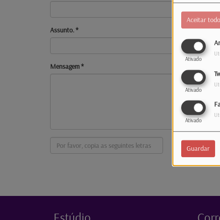
Aceitar tod
Assunto.
*
An
Ut
Ativado
Mensagem
*
Tw
Ut
Ativado
F
Ut
Ativado
Guardar
Estúdio
Corr