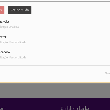
os
Recusar tudo
alytics
ilização: Analítica
itter
ilização: Funcionalidade
acebook
ilização: Funcionalidade
Alim
Enviar mensagem
eio
Publicidade