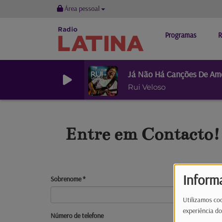
Área pessoal
Programas
R
Já Não Há Canções De Am
Rui Veloso
Entre em Contacto!
Inform
Sobrenome
*
Utilizamos coo
experiência do
Número de telefone