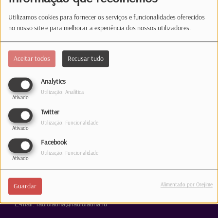
Utilizamos cookies para fornecer os serviços e funcionalidades oferecidos
no nosso site e para melhorar a experiência dos nossos utilizadores.
Aceitar todos
Recusar tudo
Analytics
Estúdio
Utilização: Analítica
Ativado
Twitter
35, rue de Hollerich
Utilização: Funcionalidade
L-1741 Luxembourg
Ativado
Telefone: 1363
Facebook
Utilização: Funcionalidade
Ativado
Correio
Alimentado por Orejime
Guardar
31, rue de Hollerich
L-1741 Luxembourg
E-mail: radiolatina@radiolatina.lu