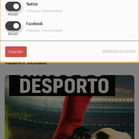
Twitter
Utilização: Funcionalidade
Ativado
Facebook
Utilização: Funcionalidade
Ativado
Alimentado por Orejime
Guardar
Trabalho e Sociedade