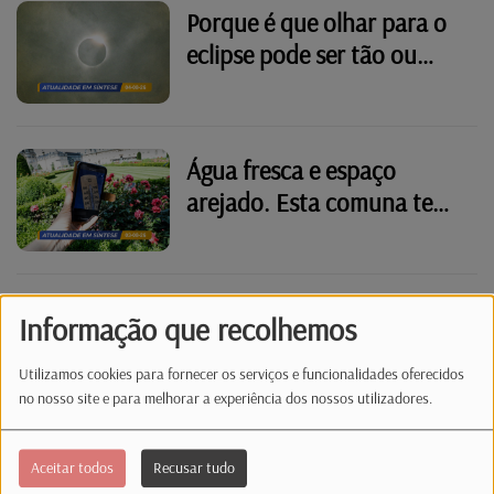
Porque é que olhar para o
eclipse pode ser tão ou
mais perigoso do que olhar
para o sol?
Água fresca e espaço
arejado. Esta comuna tem
um ‘abrigo’ para dias de
muito calor
Capital alerta para risco de
Informação que recolhemos
queda de árvores e não é
Utilizamos cookies para fornecer os serviços e funcionalidades oferecidos
por causa do vento
no nosso site e para melhorar a experiência dos nossos utilizadores.
Cerca de 40% chumbam no
Aceitar todos
Recusar tudo