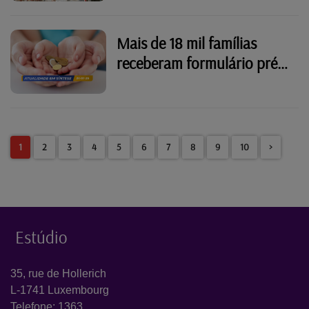
Mais de 18 mil famílias
receberam formulário pré-
preenchido para apoios
sociais no Luxemburgo
1
2
3
4
5
6
7
8
9
10
>
Estúdio
35, rue de Hollerich
L-1741 Luxembourg
Telefone: 1363