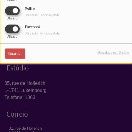
Log in to comment
Twitter
INICIAR SESSÃO
Utilização: Funcionalidade
Ativado
Facebook
Utilização: Funcionalidade
Ativado
Alimentado por Orejime
Guardar
Estúdio
35, rue de Hollerich
L-1741 Luxembourg
Telefone: 1363
Correio
31, rue de Hollerich