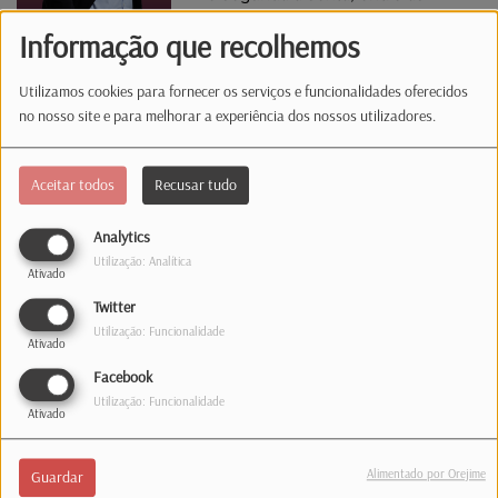
12h00 e as 13h00.
Informação que recolhemos
A NÃO PERDER...
Utilizamos cookies para fornecer os serviços e funcionalidades oferecidos
12h20 –
Fado do Dia
no nosso site e para melhorar a experiência dos nossos utilizadores.
12h30 –
Self Service
através do 1363. Ligue, peça a
canção e faça a sua dedicatória. Pronto, está servido :)
Aceitar todos
Recusar tudo
Analytics
Utilização: Analítica
Ativado
Estúdio
Twitter
Utilização: Funcionalidade
Ativado
35, rue de Hollerich
Facebook
L-1741 Luxembourg
Utilização: Funcionalidade
Ativado
Telefone: 1363
Correio
Alimentado por Orejime
Guardar