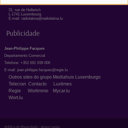
31, rue de Hollerich
L-1741 Luxembourg
E-mail: radiolatina@radiolatina.lu
Publicidade
Jean-Philippe Facques
Departamento Comercial
Telefone: +352 691 939 006
E-mail:
jean-philippe.facques@regie.lu
Outros sites do grupo Mediahuis Luxemburgo
Telecran
Contacto
Luxtimes
Regie
Wortimmo
Mycar.lu
Wort.lu
Política de Privacidade
|
Avisos Legais