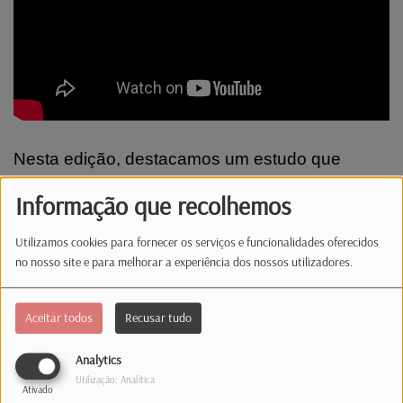
Nesta edição, destacamos um estudo que
revela que, entre os jovens dos 16 aos 24 anos,
Informação que recolhemos
38% dos fumadores começaram pelo cigarro
eletrónico antes de passarem ao tabaco
Utilizamos cookies para fornecer os serviços e funcionalidades oferecidos
tradicional.
no nosso site e para melhorar a experiência dos nossos utilizadores.
Comentários(0)
Aceitar todos
Recusar tudo
Analytics
Utilização: Analítica
Log in to comment
Ativado