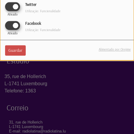
Twitter
INICIAR SESSÃO
Utilização: Funcionalidade
Ativado
Facebook
Utilização: Funcionalidade
Ativado
Alimentado por Orejime
Guardar
Estúdio
35, rue de Hollerich
L-1741 Luxembourg
Telefone: 1363
Correio
31, rue de Hollerich
L-1741 Luxembourg
E-mail: radiolatina@radiolatina.lu