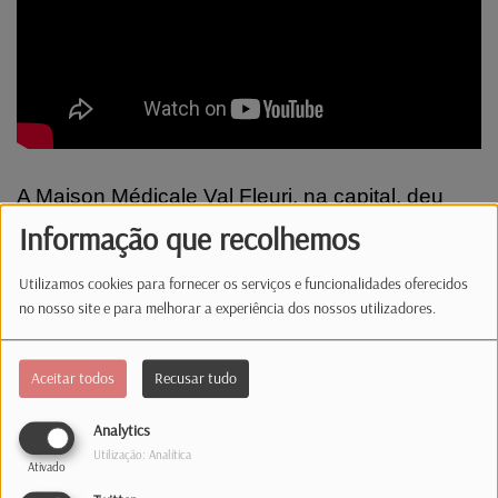
A Maison Médicale Val Fleuri, na capital, deu
15.800 consultas presenciais em 2025. E há um
Informação que recolhemos
novo site para procurar emprego no
Utilizamos cookies para fornecer os serviços e funcionalidades oferecidos
Luxemburgo e Grande Região.
no nosso site e para melhorar a experiência dos nossos utilizadores.
Comentários(0)
Aceitar todos
Recusar tudo
Analytics
Log in to comment
Utilização: Analítica
Ativado
INICIAR SESSÃO