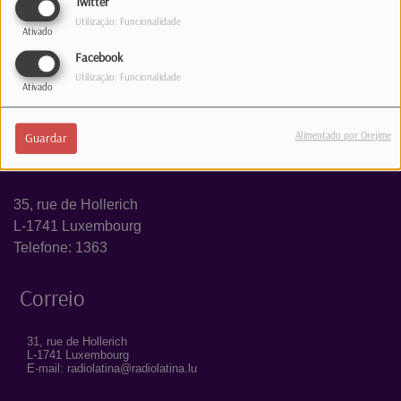
Twitter
Utilização: Funcionalidade
Ativado
Facebook
Utilização: Funcionalidade
Ativado
Alimentado por Orejime
Guardar
Estúdio
35, rue de Hollerich
L-1741 Luxembourg
Telefone: 1363
Correio
31, rue de Hollerich
L-1741 Luxembourg
E-mail: radiolatina@radiolatina.lu