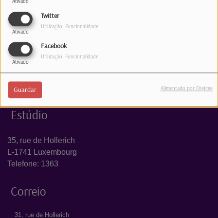
Ativado
Log in to comment
Twitter
INICIAR SESSÃO
Utilização: Funcionalidade
Ativado
Facebook
Utilização: Funcionalidade
Ativado
Alimentado por Orejime
Guardar
Estúdio
35, rue de Hollerich
L-1741 Luxembourg
Telefone: 1363
Correio
31, rue de Hollerich