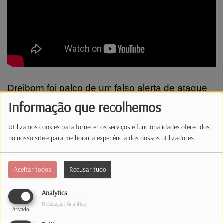
Dreiborn foi palco de um falso alerta de ataque
armado. Xavier Bettel continua a ser o político
Informação que recolhemos
mais popular do país. E nesta edição falamos
Utilizamos cookies para fornecer os serviços e funcionalidades oferecidos
também das férias coletivas na construção.
no nosso site e para melhorar a experiência dos nossos utilizadores.
Comentários(0)
Aceitar todos
Recusar tudo
Analytics
Log in to comment
Utilização: Analítica
Ativado
INICIAR SESSÃO