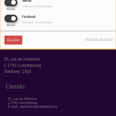
Twitter
Utilização: Funcionalidade
Ativado
Facebook
Utilização: Funcionalidade
Ativado
Alimentado por Orejime
Guardar
Estúdio
35, rue de Hollerich
L-1741 Luxembourg
Telefone: 1363
Correio
31, rue de Hollerich
L-1741 Luxembourg
E-mail: radiolatina@radiolatina.lu