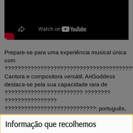
Prepare-se para uma experiência musical única
com
???????????????????????????????????????
Cantora e compositora versátil, AriGoddess
destaca-se pela sua capacidade rara de
???????????????????????? ????????
????????????????
????????????????????????????: português,
inglês, espanhol, francês, alemão,
Informação que recolhemos
luxemburguês e crioulo cabo-verdiano,
refletindo a sua riqueza cultural e forte ligação