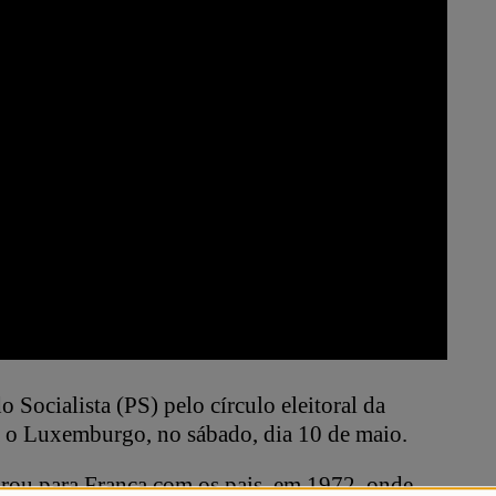
do Socialista (PS) pelo círculo eleitoral da
a o Luxemburgo, no sábado, dia 10 de maio.
grou para França com os pais, em 1972, onde