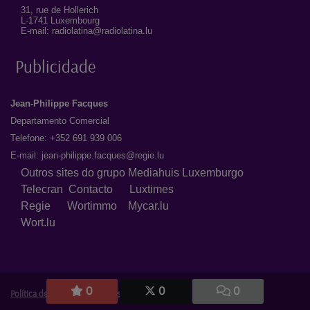
31, rue de Hollerich
L-1741 Luxembourg
E-mail: radiolatina@radiolatina.lu
Publicidade
Jean-Philippe Facques
Departamento Comercial
Telefone: +352 691 939 006
E-mail:
jean-philippe.facques@regie.lu
Outros sites do grupo Mediahuis Luxemburgo
Telecran
Contacto
Luxtimes
Regie
Wortimmo
Mycar.lu
Wort.lu
0
0
0
Política de Privacidade
|
Avisos Legais