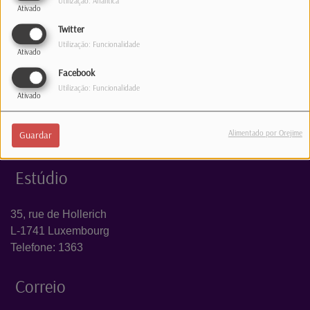
Utilização: Analítica
Ativado
Log in to comment
Twitter
Utilização: Funcionalidade
INICIAR SESSÃO
Ativado
Facebook
Utilização: Funcionalidade
Ativado
Alimentado por Orejime
Guardar
Estúdio
35, rue de Hollerich
L-1741 Luxembourg
Telefone: 1363
Correio