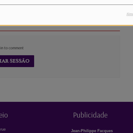
a aventura familiar “Walter Lapin”
Alim
 in to comment
IAR SESSÃO
eio
Publicidade
rue
Jean-Philippe Facques