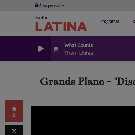
Área pessoal
Programas
R
What Counts
Them Lights
Grande Plano - "Dis
0