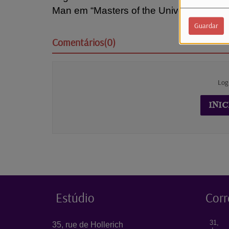
Man em “Masters of the Universe” e para 
Guardar
Comentários(0)
Log
INIC
Estúdio
Corr
31, 
35, rue de Hollerich