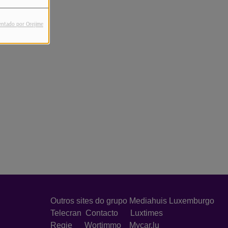
entado por Orejime
Outros sites do grupo Mediahuis Luxemburgo
Telecran
Contacto
Luxtimes
Regie
Wortimmo
Mycar.lu