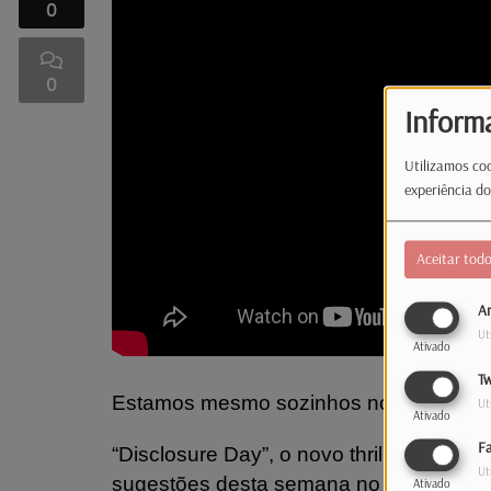
0
0
Inform
Utilizamos coo
experiência do
Aceitar tod
An
Ut
Ativado
Tw
Estamos mesmo sozinhos no universo
Ut
Ativado
F
“Disclosure Day”, o novo thriller de ficçã
Ut
sugestões desta semana no Grande Pla
Ativado