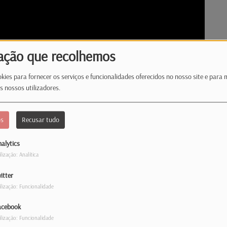
ação que recolhemos
kies para fornecer os serviços e funcionalidades oferecidos no nosso site e para 
s nossos utilizadores.
os
Recusar tudo
alytics
ilização: Analítica
itter
?
ilização: Funcionalidade
acebook
o científica de Steven Spielberg, lidera as
ilização: Funcionalidade
no. Há ainda espaço para o regresso de He-