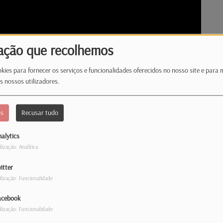
ação que recolhemos
kies para fornecer os serviços e funcionalidades oferecidos no nosso site e para 
s nossos utilizadores.
os
Recusar tudo
alytics
ilização: Analítica
itter
ilização: Funcionalidade
on”, um artefacto místico transforma uma
or possessão, manipulação e segredos. Um
acebook
ida é constante e ninguém parece estar
ilização: Funcionalidade