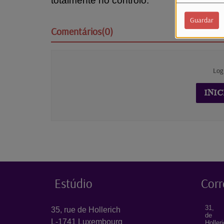
totalmente no controlo.
Guardar
Comentários(0)
Log
INIC
Estúdio
Corr
31, 
35, rue de Hollerich
de
L-1741 Luxembourg
Holler