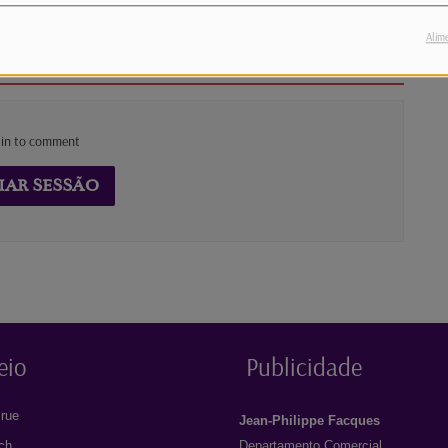
Alim
 in to comment
IAR SESSÃO
eio
Publicidade
rue
Jean-Philippe Facques
ich
Departamento Comercial