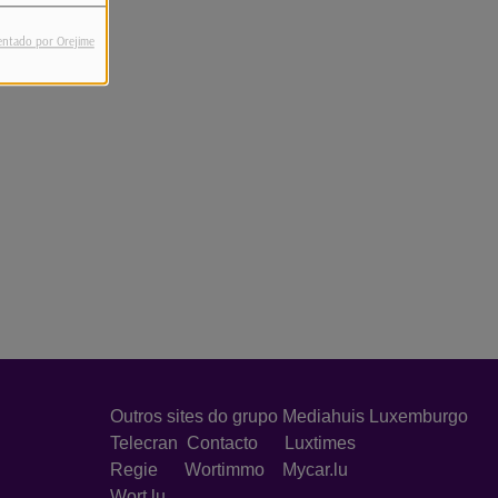
entado por Orejime
Outros sites do grupo Mediahuis Luxemburgo
Telecran
Contacto
Luxtimes
Regie
Wortimmo
Mycar.lu
Wort.lu