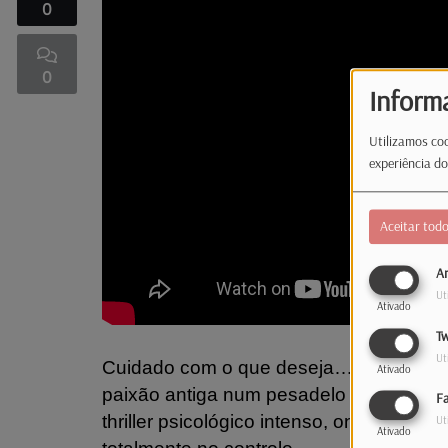
0
0
Inform
Utilizamos coo
experiência do
Aceitar tod
An
Ut
Ativado
Tw
Ut
Cuidado com o que deseja… Em “Obsessi
Ativado
paixão antiga num pesadelo marcado p
F
thriller psicológico intenso, onde a dúv
Ut
Ativado