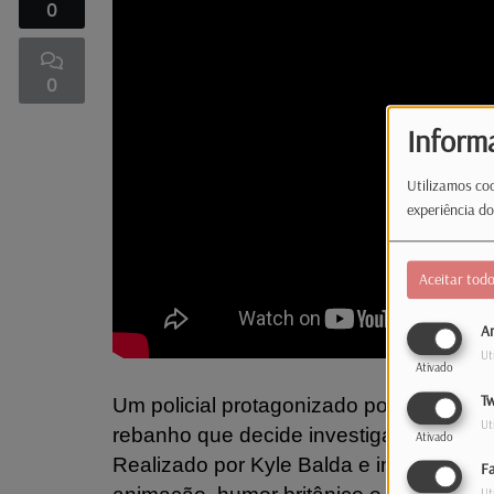
0
0
Inform
Utilizamos coo
experiência do
Aceitar tod
An
Ut
Ativado
Tw
Um policial protagonizado por ovelha
Ut
rebanho que decide investigar a morte 
Ativado
Realizado por Kyle Balda e inspirado no 
F
Ut