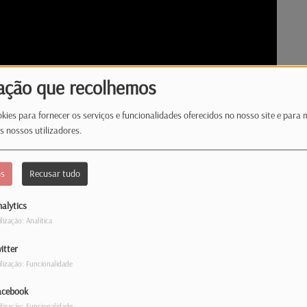
ação que recolhemos
kies para fornecer os serviços e funcionalidades oferecidos no nosso site e para 
s nossos utilizadores.
os
Recusar tudo
alytics
ilização: Analítica
itter
s? The Sheep Detectives acompanha um
ilização: Funcionalidade
do seu pastor, interpretado por Hugh Jackman.
bestseller Three Bags Full, o filme mistura
acebook
ilização: Funcionalidade