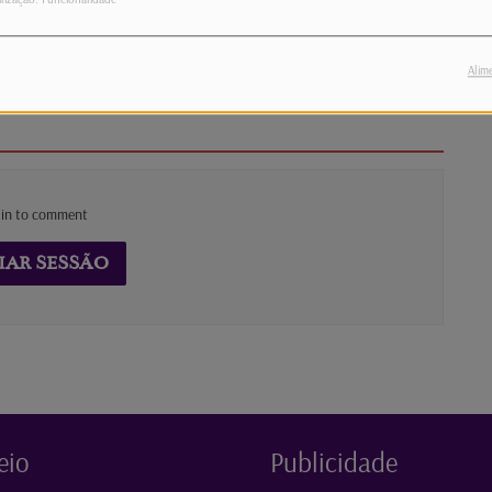
a toda a família. Outras sugestões: The Devil
 Streep, Anne Hathaway e Emily Blunt, e a
Alim
 in to comment
IAR SESSÃO
eio
Publicidade