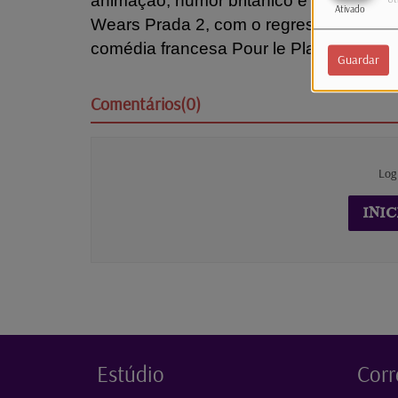
animação, humor britânico e mistério par
Ativado
Wears Prada 2, com o regresso de Meryl
comédia francesa Pour le Plaisir.
Guardar
Comentários(0)
Log
INIC
Estúdio
Corr