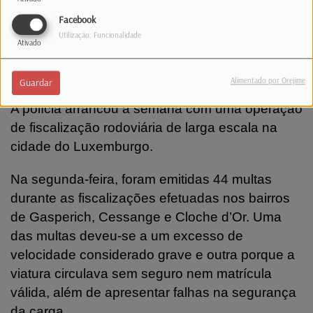
emergência 113.
Facebook
Utilização: Funcionalidade
Ativado
Estradas. Polícia emite 46 multas em
operação na capital
Alimentado por Orejime
Guardar
A polícia arrancou a semana com uma operação
de fiscalização rodoviária de larga escala na
cidade do Luxemburgo.
Na segunda-feira, foram emitidas 44 multas
durante as fiscalizações efetuadas nos bairros
de Gasperich, Cessange e Cloche d’Or. Uma
das multas deveu-se a um excesso de
velocidade considerado grave e outra porque a
viatura circulava sem seguro nem matrícula
válida, além de apresentar falhas na segurança
da carga.