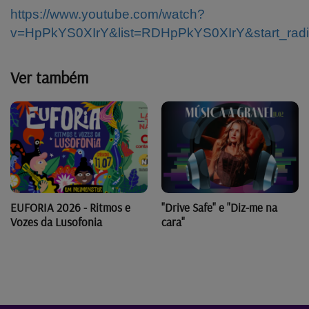
https://www.youtube.com/watch?
v=HpPkYS0XIrY&list=RDHpPkYS0XIrY&start_rad
Ver também
"Drive Safe" e "Diz-me na
EUFORIA 2026 - Ritmos e
cara"
Vozes da Lusofonia