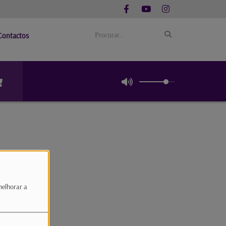
Contactos
melhorar a