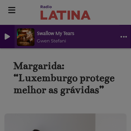
Swallow My Tears
Gwen Stefani
Margarida:
“Luxemburgo protege
melhor as grávidas”