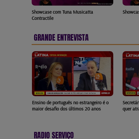
Showcase com Tuna Musicatta
Showcas
Contractile
GRANDE ENTREVISTA
a
Ensino de português no estrangeiro é o
Secretá
maior desafio dos últimos 20 anos
quer at
RADIO SERVIÇO