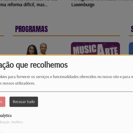
ma reforma difícil, mas
Luxemburgo
ria”
PROGRAMAS
ação que recolhemos
kies para fornecer os serviços e funcionalidades oferecidos no nosso site e para 
s nossos utilizadores.
os
Recusar tudo
alytics
ilização: Analítica