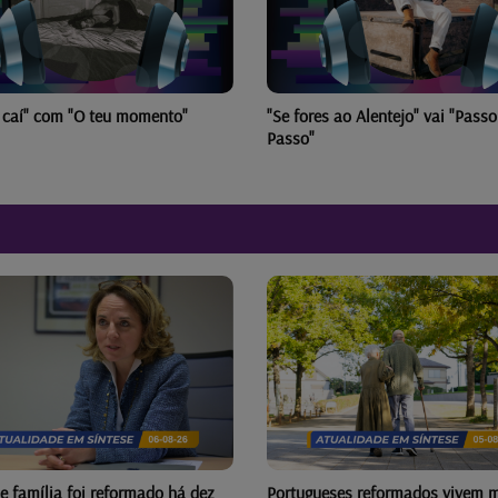
u caí" com "O teu momento"
"Se fores ao Alentejo" vai "Passo 
Passo"
e família foi reformado há dez
Portugueses reformados vivem m