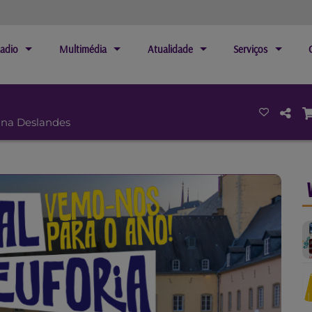
adio
Multimédia
Atualidade
Serviços
ina Deslandes
Next