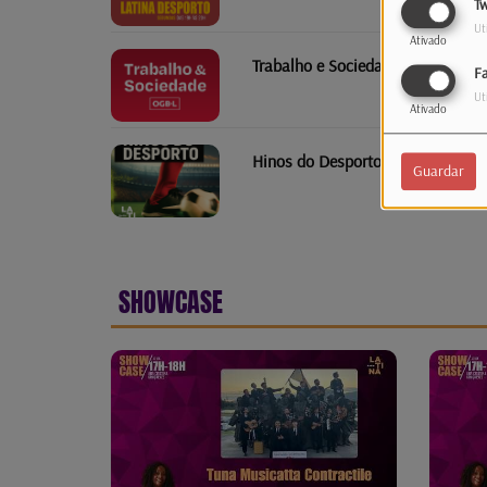
Tw
Ut
Ativado
Trabalho e Sociedade
F
Ut
Ativado
Hinos do Desporto
Guardar
SHOWCASE