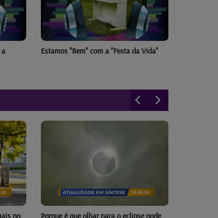
a
Estamos "Bem" com a "Festa da Vida"
ais no
Porque é que olhar para o eclipse pode
Água fresc