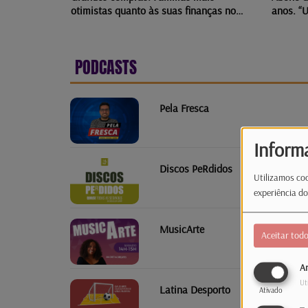
otimistas quanto às suas finanças no
anos. “U
Luxemburgo
necessá
PODCASTS
Pela Fresca
Inform
Discos PeRdidos
Utilizamos coo
experiência do
MusicArte
Aceitar tod
An
Ut
Latina Desporto
Ativado