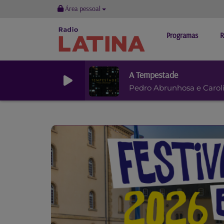
Área pessoal
Programas
R
A Tempestade
Pedro Abrunhosa e Carol
Previous