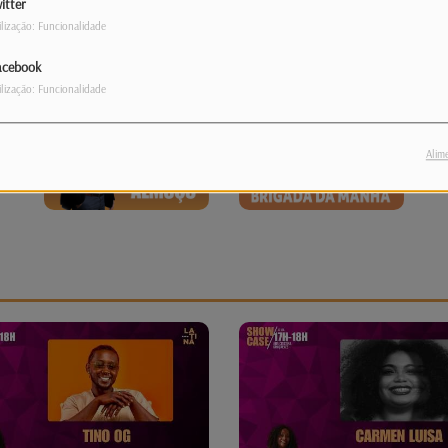
itter
ilização: Funcionalidade
acebook
ilização: Funcionalidade
Alim